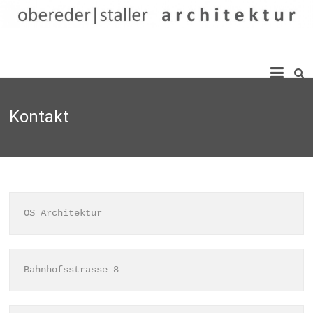
Skip
to
content
obereder
|
Kontakt
staller
architektur
OS Architektur
Bahnhofsstrasse 8