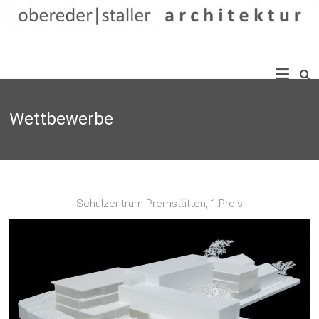
Skip
to
content
obereder
|
Wettbewerbe
staller
architektur
Schulzentrum Premstätten, 1.Preis