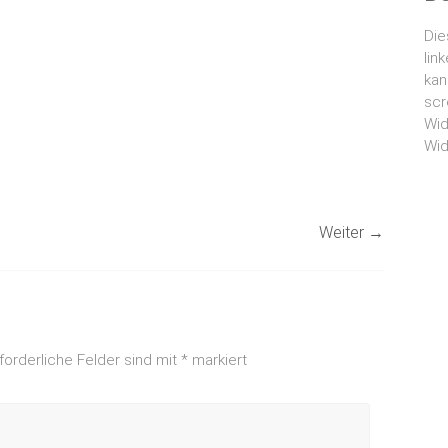
Die
lin
kan
scr
Wid
Wid
Weiter →
forderliche Felder sind mit
*
markiert