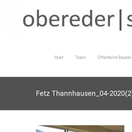
Skip
to
content
obereder
Start
Team
Öffentliche Bauten
|
staller
architektur
Fetz Thannhausen_04-2020(2