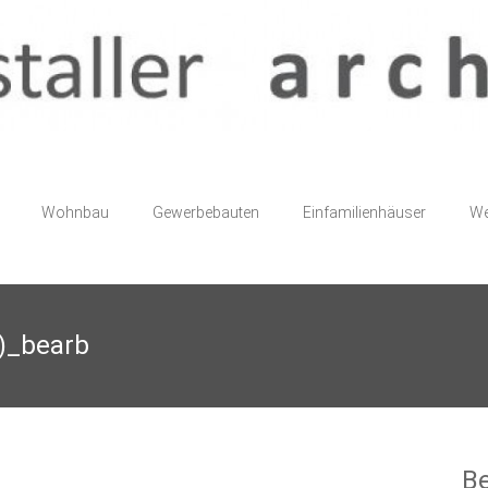
Wohnbau
Gewerbebauten
Einfamilienhäuser
We
)_bearb
Be