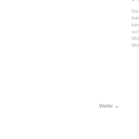
Die
lin
kan
scr
Wid
Wid
Weiter →