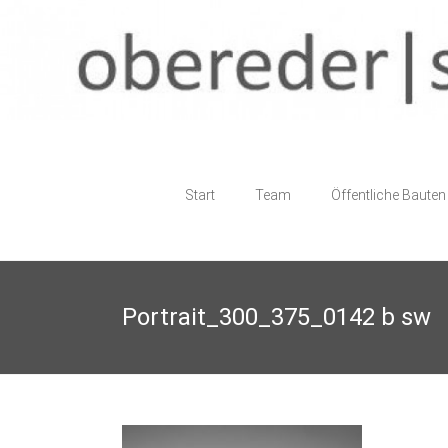
Skip
to
content
obereder
Start
Team
Öffentliche Bauten
|
staller
architektur
Portrait_300_375_0142 b sw