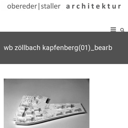
Skip
to
content
obereder
|
wb zöllbach kapfenberg(01)_bearb
staller
architektur