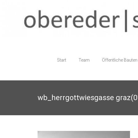
Skip
to
content
obereder
Start
Team
Öffentliche Bauten
|
staller
architektur
wb_herrgottwiesgasse graz(0