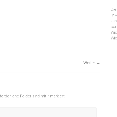
Die
lin
kan
scr
Wid
Wid
Weiter →
forderliche Felder sind mit
*
markiert