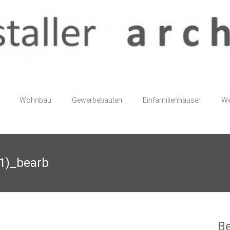
Wohnbau
Gewerbebauten
Einfamilienhäuser
We
1)_bearb
Be